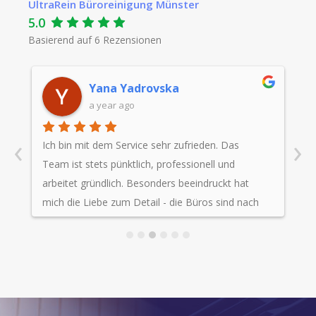
UltraRein Büroreinigung Münster
5.0
Basierend auf
6
Rezensionen
Yana Yadrovska
a year ago
‹
›
Ich bin mit dem Service sehr zufrieden. Das
S
Team ist stets pünktlich, professionell und
o
arbeitet gründlich. Besonders beeindruckt hat
R
mich die Liebe zum Detail - die Büros sind nach
der Reinigung immer blitzsauber und hygienisch
einwandfrei. Auch bei kurzfristigen
Terminanfragen ist das Team flexibel und
entgegenkommend. Ich kann UltraRein
uneingeschränkt weiterempfehlen und freue